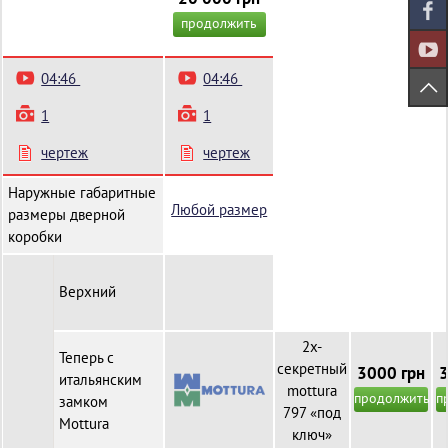
продолжить
04:46
04:46
1
1
чертеж
чертеж
Наружные габаритные
Любой размер
размеры дверной
коробки
Верхний
2х-
Теперь с
секретный
3000 грн
3
итальянским
mottura
продолжить
п
замком
797 «под
Mottura
ключ»