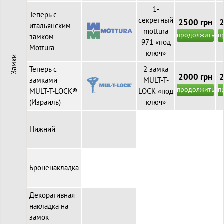
1-
Теперь с
секретный
2500 грн
2
итальянским
mottura
продолжить
п
замком
971 «под
Mottura
ключ»
Замки
Теперь с
2 замка
2000 грн
2
замками
MULT-T-
продолжить
п
MULT-T-LOCK®
LOCK «под
(Израиль)
ключ»
Нижний
Броненакладка
Декоративная
накладка на
замок