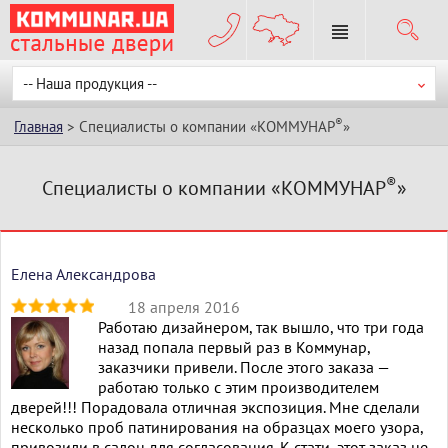
-- Наша продукция --
®
Главная
> Специалисты о компании «КОММУНАР
»
®
Специалисты о компании «КОММУНАР
»
Елена Александрова
18 апреля 2016
Работаю дизайнером, так вышло, что три года
Warning
:
назад попала первый раз в Коммунар,
Illegal
заказчики привели. После этого заказа —
string offset
работаю только с этим производителем
'selected_value'
дверей!!! Порадовала отличная экспозиция. Мне сделали
in
/home/h56890/data/www/kommunar.ua/wp-
несколько проб патинирования на образцах моего узора,
content/themes/kommunar/archive-
привозили в салон для согласования. К стати, этот заказ не