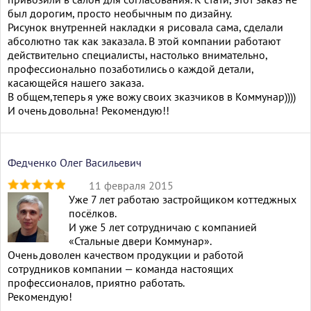
specialist.php
был дорогим, просто необычным по дизайну.
on line
31
Рисунок внутренней накладки я рисовала сама, сделали
из 5
абсолютно так как заказала. В этой компании работают
действительно специалисты, настолько внимательно,
профессионально позаботились о каждой детали,
касающейся нашего заказа.
В общем,теперь я уже вожу своих зказчиков в Коммунар))))
И очень довольна! Рекомендую!!
Федченко Олег Васильевич
11 февраля 2015
Уже 7 лет работаю застройщиком коттеджных
Warning
:
посёлков.
Illegal
И уже 5 лет сотрудничаю с компанией
string offset
«Стальные двери Коммунар».
'selected_value'
Очень доволен качеством продукции и работой
in
/home/h56890/data/www/kommunar.ua/wp-
сотрудников компании — команда настоящих
content/themes/kommunar/archive-
профессионалов, приятно работать.
specialist.php
Рекомендую!
on line
31