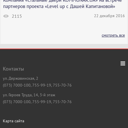
Компания «Стальные двери KOMMUNAR.UA» на встрече
партнеров проекта «Level up с Дашей Капитановой»
2115
22 декабря 2016
смотреть все
Контакты
ул. Державинская, 2
(073) 7000-100, 755-99-19, 755-70-76
ул. Героев Труда, 14, 3-й этаж
(073) 7000-100, 755-99-19, 755-70-76
Карта сайта